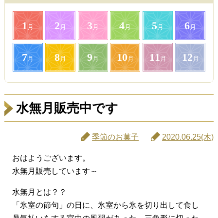
1
2
3
4
5
6
月
月
月
月
月
月
7
8
9
10
11
12
月
月
月
月
月
月
水無月販売中です
季節のお菓子
2020.06.25(木)
おはようございます。
水無月販売しています～
水無月とは？？
「氷室の節句」の日に、氷室から氷を切り出して食し