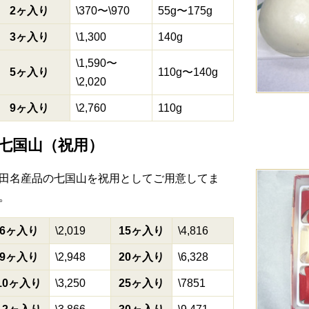
2ヶ入り
\370〜\970
55g〜175g
3ヶ入り
\1,300
140g
\1,590〜
5ヶ入り
110g〜140g
\2,020
9ヶ入り
\2,760
110g
七国山（祝用）
田名産品の七国山を祝用としてご用意してま
。
6ヶ入り
\2,019
15ヶ入り
\4,816
9ヶ入り
\2,948
20ヶ入り
\6,328
10ヶ入り
\3,250
25ヶ入り
\7851