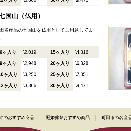
12ヶ入り
\3,866
30ヶ入り
\9,471
七国山（仏用）
田名産品の七国山を仏用としてご用意してま
。
6ヶ入り
\2,019
15ヶ入り
\4,816
9ヶ入り
\2,948
20ヶ入り
\6,328
10ヶ入り
\3,250
25ヶ入り
\7,851
12ヶ入り
\3,866
30ヶ入り
\9,471
節のおすすめ商品
冠婚葬祭おすすめ商品
町田市の名産