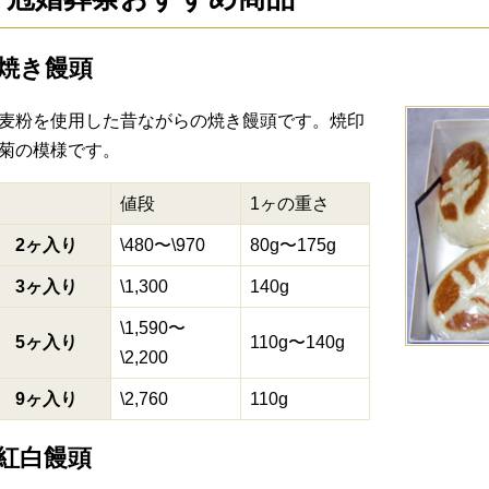
焼き饅頭
麦粉を使用した昔ながらの焼き饅頭です。焼印
菊の模様です。
値段
1ヶの重さ
2ヶ入り
\480〜\970
80g〜175g
3ヶ入り
\1,300
140g
\1,590〜
5ヶ入り
110g〜140g
\2,200
9ヶ入り
\2,760
110g
紅白饅頭