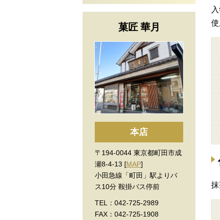
入
使
菓匠 華月
本店
〒194-0044 東京都町田市成
瀬8-4-13 [
MAP
]
小田急線「町田」駅よりバ
抹
ス10分 鞍掛バス停前
TEL：042-725-2989
FAX：042-725-1908