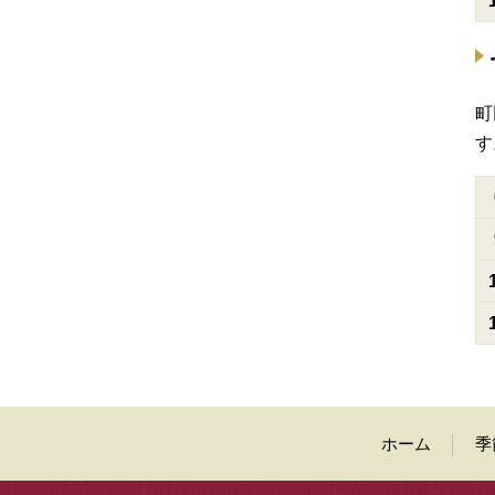
町
す
ホーム
季