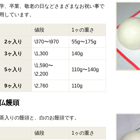
学、卒業、敬老の日などさまざまなお祝い事で
用しています。
値段
1ヶの重さ
2ヶ入り
\370〜\970
55g〜175g
3ヶ入り
\1,300
140g
\1,590〜
5ヶ入り
110g〜140g
\2,200
9ヶ入り
\2,760
110g
仏饅頭
茶入りの饅頭と、白のお饅頭です。
値段
1ヶの重さ