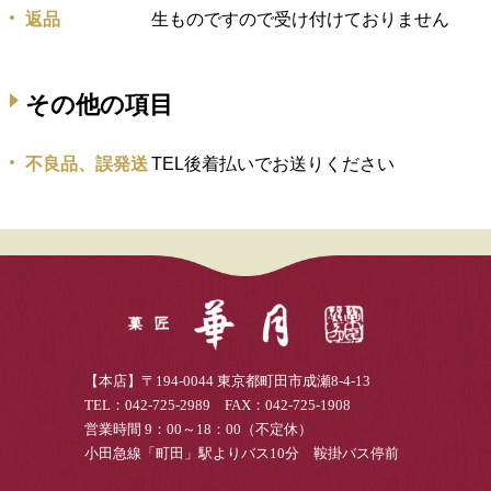
返品
生ものですので受け付けておりません
その他の項目
不良品、誤発送
TEL後着払いでお送りください
【本店】〒194-0044 東京都町田市成瀬8-4-13
TEL：042-725-2989 FAX：042-725-1908
営業時間 9：00～18：00（不定休）
小田急線「町田」駅よりバス10分 鞍掛バス停前