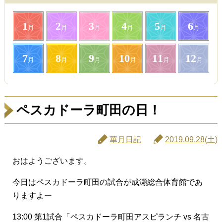
1
2
3
4
5
6
月
月
月
月
月
月
7
8
9
10
11
12
月
月
月
月
月
月
ペスカドーラ町田の日！
華月日記
2019.09.28(土)
おはようございます。
今日はペスカドーラ町田の試合が成瀬総合体育館であ
りますよー
13:00 第1試合「ペスカドーラ町田アスピランチ vs 名古