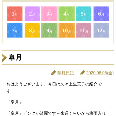
1
2
3
4
5
6
月
月
月
月
月
月
7
8
9
10
11
12
月
月
月
月
月
月
皐月
華月日記
2020.06.05(金)
おはようございます。今日は久々上生菓子の紹介で
す。
「皐月」
「皐月」ピンクが綺麗です～来週くらいから梅雨入り