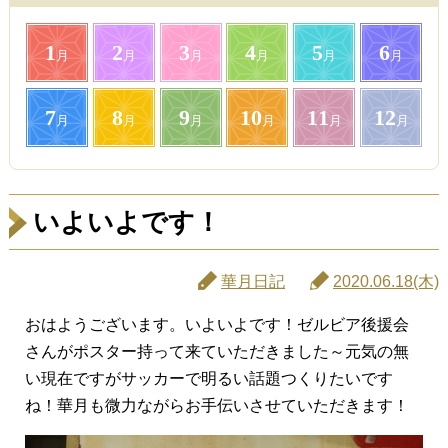
1
2
3
4
5
6
月
月
月
月
月
月
7
8
9
10
11
12
月
月
月
月
月
月
いよいよです！
華月日記
2020.06.18(木)
おはようございます。いよいよです！ゼルビア後援会
さんがポスター持って来ていただきました～元気の無
い現在ですがサッカーで明るい話題つくりたいです
ね！華月も微力ながらお手伝いさせていただきます！