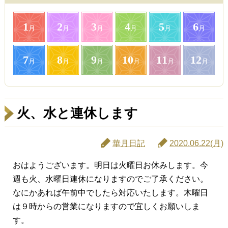
1
2
3
4
5
6
月
月
月
月
月
月
7
8
9
10
11
12
月
月
月
月
月
月
火、水と連休します
華月日記
2020.06.22(月)
おはようございます。明日は火曜日お休みします。今
週も火、水曜日連休になりますのでご了承ください。
なにかあれば午前中でしたら対応いたします。木曜日
は９時からの営業になりますので宜しくお願いしま
す。