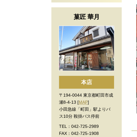
菓匠 華月
本店
〒194-0044 東京都町田市成
瀬8-4-13 [
MAP
]
小田急線「町田」駅よりバ
ス10分 鞍掛バス停前
TEL：042-725-2989
FAX：042-725-1908