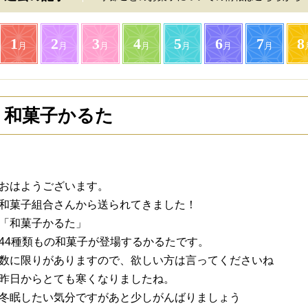
1
2
3
4
5
6
7
8
月
月
月
月
月
月
月
和菓子かるた
おはようございます。
和菓子組合さんから送られてきました！
「和菓子かるた」
44種類もの和菓子が登場するかるたです。
数に限りがありますので、欲しい方は言ってくださいね
昨日からとても寒くなりましたね。
冬眠したい気分ですがあと少しがんばりましょう