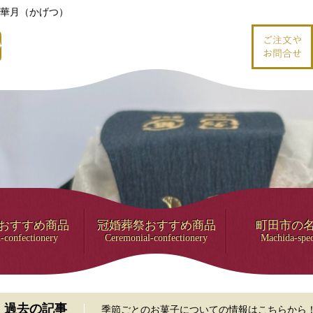
華月（かげつ）
おすすめ商品
冠婚葬祭おすすめ商品
町田市の
-confectionery
Ceremonial-confectionery
Machida-spec
過去の記事
季節ごとのお菓子についての情報はこちらから