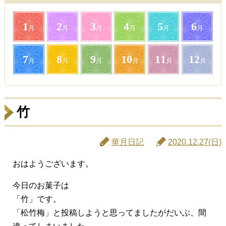
1
2
3
4
5
6
月
月
月
月
月
月
7
8
9
10
11
12
月
月
月
月
月
月
竹
華月日記
2020.12.27(日)
おはようございます。
今日のお菓子は
「竹」です。
「松竹梅」と投稿しようと思ってましたがだいぶ、間