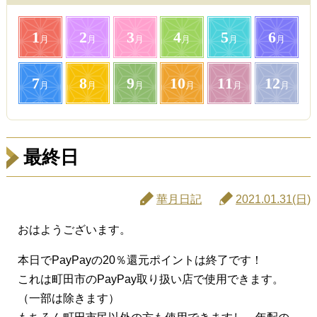
1
2
3
4
5
6
月
月
月
月
月
月
7
8
9
10
11
12
月
月
月
月
月
月
最終日
華月日記
2021.01.31(日)
おはようございます。
本日でPayPayの20％還元ポイントは終了です！
これは町田市のPayPay取り扱い店で使用できます。
（一部は除きます）