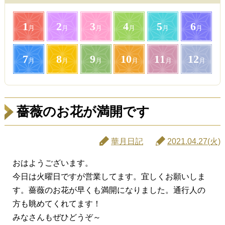
1
2
3
4
5
6
月
月
月
月
月
月
7
8
9
10
11
12
月
月
月
月
月
月
薔薇のお花が満開です
華月日記
2021.04.27(火)
おはようございます。
今日は火曜日ですが営業してます。宜しくお願いしま
す。薔薇のお花が早くも満開になりました。通行人の
方も眺めてくれてます！
みなさんもぜひどうぞ～