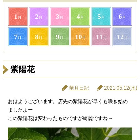
1
2
3
4
5
6
月
月
月
月
月
月
7
8
9
10
11
12
月
月
月
月
月
月
紫陽花
華月日記
2021.05.12(水)
おはようございます。店先の紫陽花が早くも咲き始め
ましたよー
この紫陽花は変わったものですが綺麗ですね～