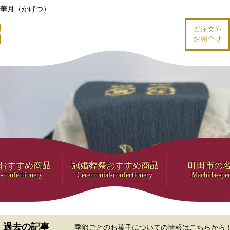
華月（かげつ）
おすすめ商品
冠婚葬祭おすすめ商品
町田市の
-confectionery
Ceremonial-confectionery
Machida-spec
過去の記事
季節ごとのお菓子についての情報はこちらから