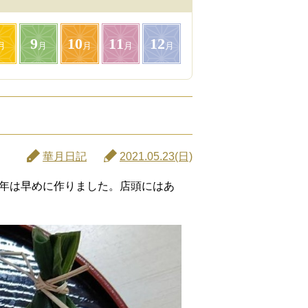
9
10
11
12
月
月
月
月
月
華月日記
2021.05.23(日)
年は早めに作りました。店頭にはあ