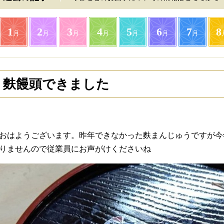
1
2
3
4
5
6
7
8
月
月
月
月
月
月
月
麩饅頭できました
おはようございます。昨年できなかった麩まんじゅうですが今
りませんので従業員にお声がけくださいね