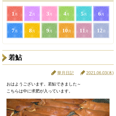
1
2
3
4
5
6
月
月
月
月
月
月
7
8
9
10
11
12
月
月
月
月
月
月
若鮎
華月日記
2021.06.03(木)
おはようございます。若鮎できました～
こちらは中に求肥が入っています。