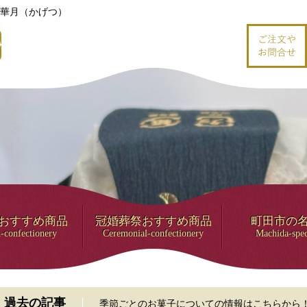
華月（かげつ）
おすすめ商品
冠婚葬祭おすすめ商品
町田市の
-confectionery
Ceremonial-confectionery
Machida-spec
過去の記事
季節ごとのお菓子についての情報はこちらから