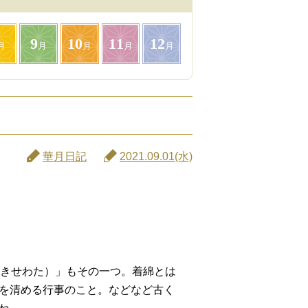
9
10
11
12
月
月
月
月
月
華月日記
2021.09.01(水)
（きせわた）」もその一つ。着綿とは
を清める行事のこと。などなど古く