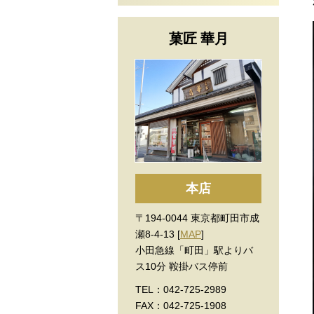
菓匠 華月
本店
〒194-0044 東京都町田市成
瀬8-4-13 [
MAP
]
小田急線「町田」駅よりバ
ス10分 鞍掛バス停前
TEL：042-725-2989
FAX：042-725-1908