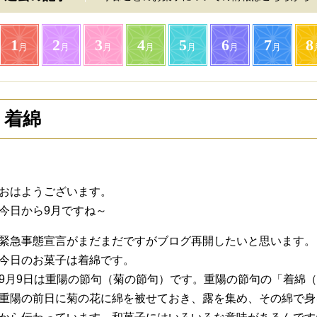
1
2
3
4
5
6
7
8
月
月
月
月
月
月
月
着綿
おはようございます。
今日から9月ですね～
緊急事態宣言がまだまだですがブログ再開したいと思います。
今日のお菓子は着綿です。
9月9日は重陽の節句（菊の節句）です。重陽の節句の「着綿
重陽の前日に菊の花に綿を被せておき、露を集め、その綿で身