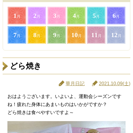
1
2
3
4
5
6
月
月
月
月
月
月
7
8
9
10
11
12
月
月
月
月
月
月
どら焼き
華月日記
2021.10.09(土)
おはようございます。いよいよ、運動会シーズンです
ね！疲れた身体にあまいものはいかがですか？
どら焼きは食べやすいですよ～