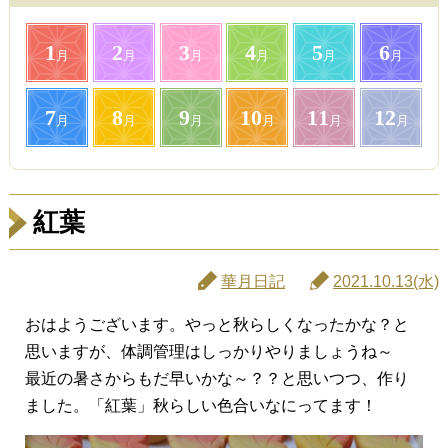
1
2
3
4
5
6
月
月
月
月
月
月
7
8
9
10
11
12
月
月
月
月
月
月
紅葉
華月日記
2021.10.13(水)
おはようございます。やっと秋らしくなったかな？と
思いますが、体調管理はしっかりやりましょうね～
最近の暑さからもだ早いかな～？？と思いつつ、作り
ました。「紅葉」秋らしい色合いなにってます！