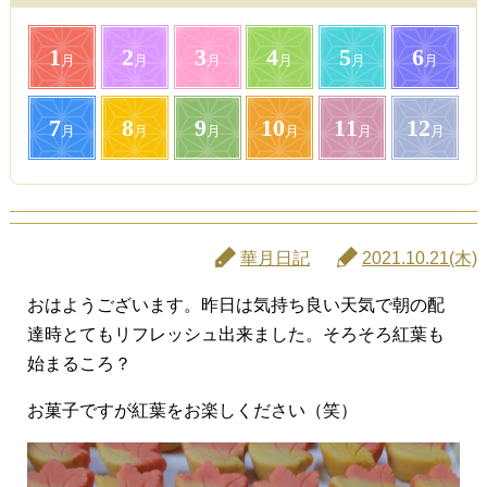
1
2
3
4
5
6
月
月
月
月
月
月
7
8
9
10
11
12
月
月
月
月
月
月
華月日記
2021.10.21(木)
おはようございます。昨日は気持ち良い天気で朝の配
達時とてもリフレッシュ出来ました。そろそろ紅葉も
始まるころ？
お菓子ですが紅葉をお楽しください（笑）