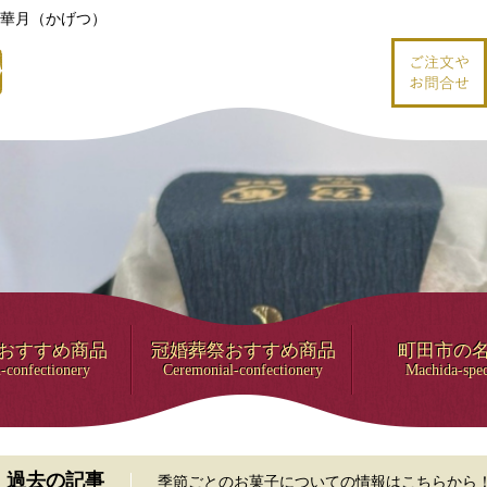
華月（かげつ）
おすすめ商品
冠婚葬祭おすすめ商品
町田市の
-confectionery
Ceremonial-confectionery
Machida-spec
過去の記事
季節ごとのお菓子についての情報はこちらから