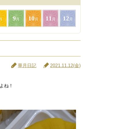
9
10
11
12
月
月
月
月
月
華月日記
2021.11.12(金)
よね！