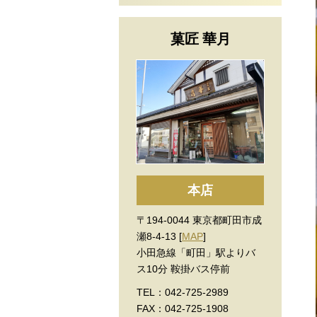
菓匠 華月
本店
〒194-0044 東京都町田市成
瀬8-4-13 [
MAP
]
小田急線「町田」駅よりバ
ス10分 鞍掛バス停前
TEL：042-725-2989
FAX：042-725-1908