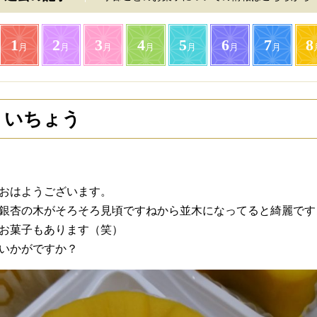
1
2
3
4
5
6
7
8
月
月
月
月
月
月
月
いちょう
おはようございます。
銀杏の木がそろそろ見頃ですねから並木になってると綺麗です
お菓子もあります（笑）
いかがですか？