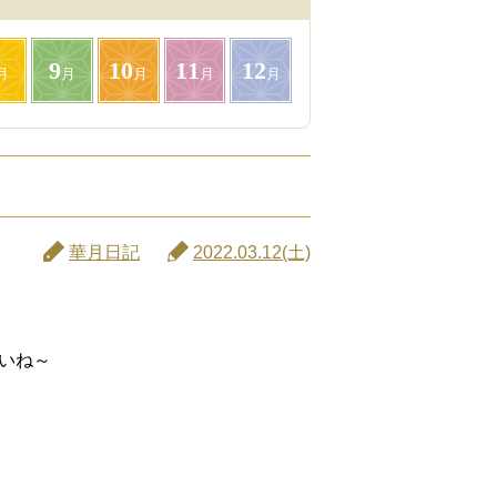
9
10
11
12
月
月
月
月
月
華月日記
2022.03.12(土)
いね～