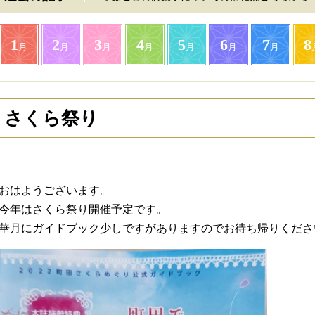
1
2
3
4
5
6
7
8
月
月
月
月
月
月
月
さくら祭り
おはようございます。
今年はさくら祭り開催予定です。
華月にガイドブック少しですがありますのでお待ち帰りくださ