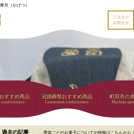
華月（かげつ）
おすすめ商品
冠婚葬祭おすすめ商品
町田市の
-confectionery
Ceremonial-confectionery
Machida-spec
過去の記事
季節ごとのお菓子についての情報はこちらから