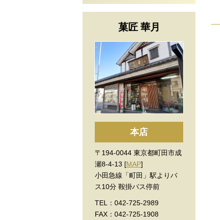
菓匠 華月
本店
〒194-0044 東京都町田市成
瀬8-4-13 [
MAP
]
小田急線「町田」駅よりバ
ス10分 鞍掛バス停前
TEL：042-725-2989
FAX：042-725-1908