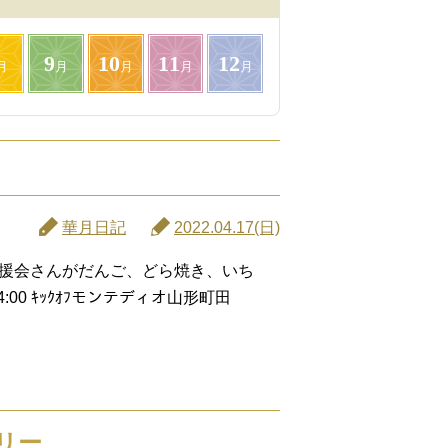
9
10
11
12
月
月
月
月
月
華月日記
2022.04.17(日)
援会さんがだんご、どら焼き、いち
00 ｷｯｸｵﾌモンテディオ山形町田
リー