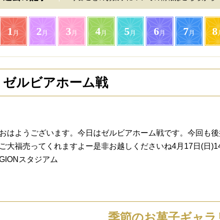
1
2
3
4
5
6
7
8
月
月
月
月
月
月
月
ゼルビアホーム戦
おはようございます。今日はゼルビアホーム戦です。今回も後
ご大福売ってくれますよー是非お越しくださいね4月17日(日)14:
GIONスタジアム
季節のお菓子ギャラ