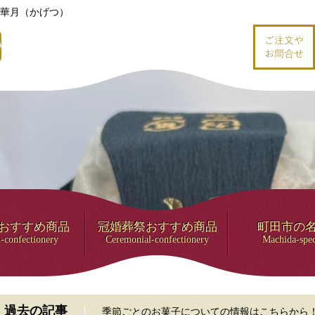
華月（かげつ）
おすすめ商品
冠婚葬祭おすすめ商品
町田市の
-confectionery
Ceremonial-confectionery
Machida-spec
過去の記事
季節ごとのお菓子についての情報はこちらから