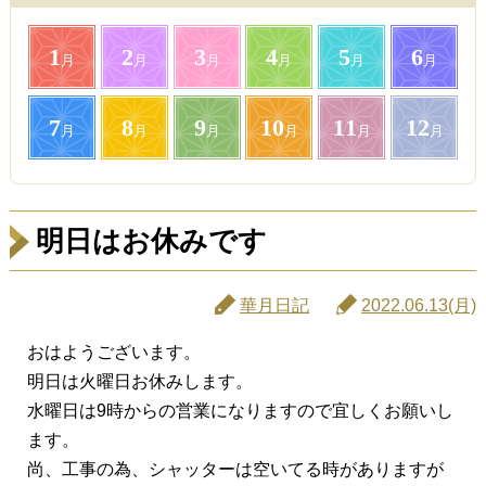
1
2
3
4
5
6
月
月
月
月
月
月
7
8
9
10
11
12
月
月
月
月
月
月
明日はお休みです
華月日記
2022.06.13(月)
おはようございます。
明日は火曜日お休みします。
水曜日は9時からの営業になりますので宜しくお願いし
ます。
尚、工事の為、シャッターは空いてる時がありますが