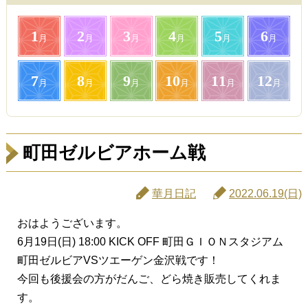
1
2
3
4
5
6
月
月
月
月
月
月
7
8
9
10
11
12
月
月
月
月
月
月
町田ゼルビアホーム戦
華月日記
2022.06.19(日)
おはようございます。
6月19日(日) 18:00 KICK OFF 町田ＧＩＯＮスタジアム
町田ゼルビアVSツエーゲン金沢戦です！
今回も後援会の方がだんご、どら焼き販売してくれま
す。