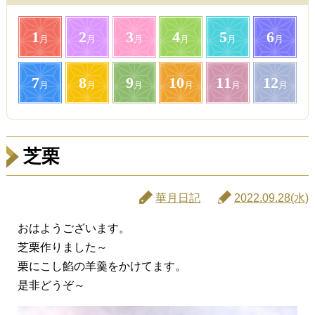
1
2
3
4
5
6
月
月
月
月
月
月
7
8
9
10
11
12
月
月
月
月
月
月
芝栗
華月日記
2022.09.28(水)
おはようございます。
芝栗作りました～
栗にこし餡の羊羹をかけてます。
是非どうぞ～