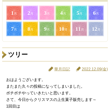
1
2
3
4
5
6
月
月
月
月
月
月
7
8
9
10
11
12
月
月
月
月
月
月
ツリー
華月日記
2022.12.09(金)
おはようございます。
またまた久々の投稿になってしまいました。
ボチボチやっていきたいと思います。
さて、今日からクリスマスの上生菓子販売します～
1回目は