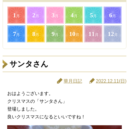
1
2
3
4
5
6
月
月
月
月
月
月
7
8
9
10
11
12
月
月
月
月
月
月
サンタさん
華月日記
2022.12.11(日)
おはようございます。
クリスマスの「サンタさん」
登場しました。
良いクリスマスになるといいですね！