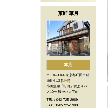
菓匠 華月
本店
〒194-0044 東京都町田市成
瀬8-4-13 [
MAP
]
小田急線「町田」駅よりバ
ス10分 鞍掛バス停前
TEL：042-725-2989
FAX：042-725-1908