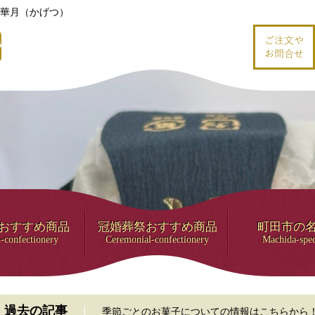
華月（かげつ）
おすすめ商品
冠婚葬祭おすすめ商品
町田市の
-confectionery
Ceremonial-confectionery
Machida-spec
過去の記事
季節ごとのお菓子についての情報はこちらから