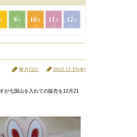
9
10
11
12
月
月
月
月
月
華月日記
2022.12.15(木)
が七国山を入れての販売を12月21