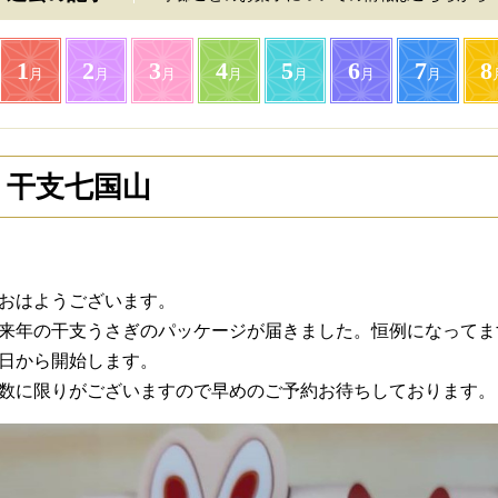
1
2
3
4
5
6
7
8
月
月
月
月
月
月
月
干支七国山
おはようございます。
来年の干支うさぎのパッケージが届きました。恒例になってます
日から開始します。
数に限りがございますので早めのご予約お待ちしております。