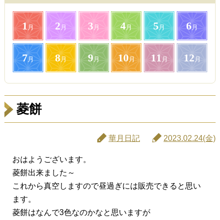
1
2
3
4
5
6
月
月
月
月
月
月
7
8
9
10
11
12
月
月
月
月
月
月
菱餅
華月日記
2023.02.24(金)
おはようございます。
菱餅出来ました～
これから真空しますので昼過ぎには販売できると思い
ます。
菱餅はなんで3色なのかなと思いますが