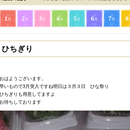
1
2
3
4
5
6
7
8
月
月
月
月
月
月
月
ひちぎり
おはようございます。
早いもので3月突入ですね明日は３月３日 ひな祭り
ひちぎりも用意してますよ
お待ちしております