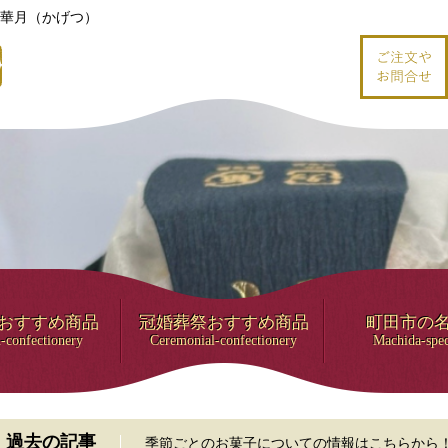
華月（かげつ）
おすすめ商品
冠婚葬祭おすすめ商品
町田市の
-confectionery
Ceremonial-confectionery
Machida-spec
過去の記事
季節ごとのお菓子についての情報はこちらから