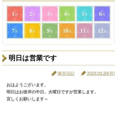
1
2
3
4
5
6
月
月
月
月
月
月
7
8
9
10
11
12
月
月
月
月
月
月
明日は営業です
華月日記
2023.03.20(月)
おはようございます。
明日はお彼岸の中日。火曜日ですが営業します。
宜しくお願いします～