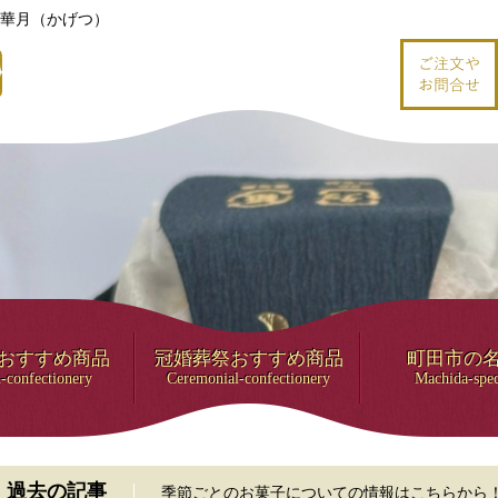
華月（かげつ）
おすすめ商品
冠婚葬祭おすすめ商品
町田市の
-confectionery
Ceremonial-confectionery
Machida-spec
過去の記事
季節ごとのお菓子についての情報はこちらから