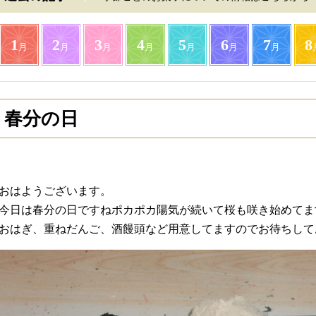
1
2
3
4
5
6
7
8
月
月
月
月
月
月
月
春分の日
おはようございます。
今日は春分の日ですねポカポカ陽気が続いて桜も咲き始めてま
おはぎ、重ねだんご、酒饅頭など用意してますのでお待ちして