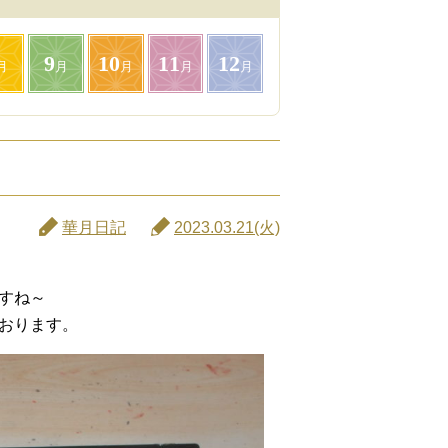
9
10
11
12
月
月
月
月
月
華月日記
2023.03.21(火)
すね～
おります。