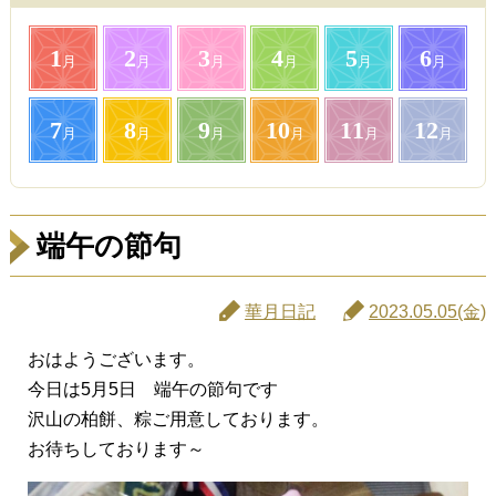
1
2
3
4
5
6
月
月
月
月
月
月
7
8
9
10
11
12
月
月
月
月
月
月
端午の節句
華月日記
2023.05.05(金)
おはようございます。
今日は5月5日 端午の節句です
沢山の柏餅、粽ご用意しております。
お待ちしております～