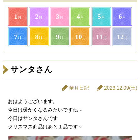
1
2
3
4
5
6
月
月
月
月
月
月
7
8
9
10
11
12
月
月
月
月
月
月
サンタさん
華月日記
2023.12.09(土)
おはようございます。
今日は暖かくなるみたいですね～
今日はサンタさんです
クリスマス商品はあと１品です～