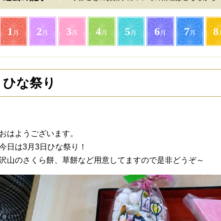
1
2
3
4
5
6
7
8
月
月
月
月
月
月
月
ひな祭り
おはようございます。
今日は3月3日ひな祭り！
沢山のさくら餅、草餅など用意してますので是非どうぞ～