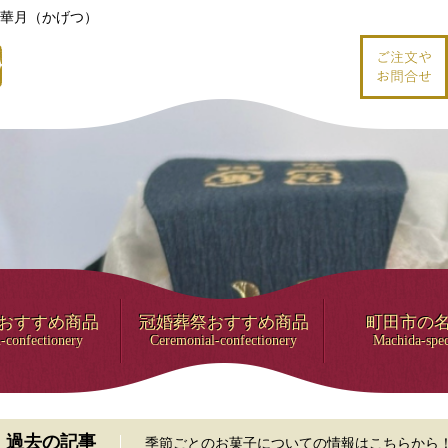
華月（かげつ）
おすすめ商品
冠婚葬祭おすすめ商品
町田市の
-confectionery
Ceremonial-confectionery
Machida-spec
過去の記事
季節ごとのお菓子についての情報はこちらから