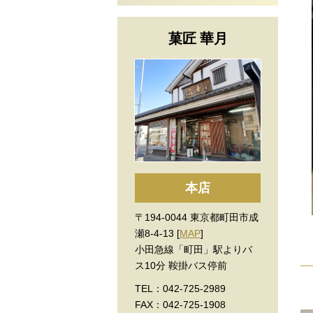
菓匠 華月
本店
〒194-0044 東京都町田市成
瀬8-4-13 [
MAP
]
小田急線「町田」駅よりバ
ス10分 鞍掛バス停前
TEL：042-725-2989
FAX：042-725-1908