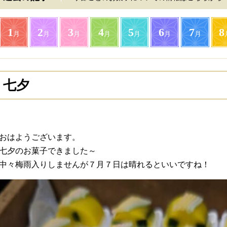
1
2
3
4
5
6
7
8
月
月
月
月
月
月
月
七夕
おはようございます。
七夕のお菓子できました～
中々梅雨入りしませんが７月７日は晴れるといいですね！