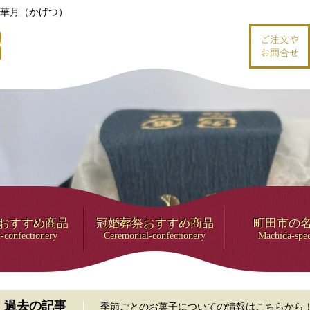
華月（かげつ）
おすすめ商品
冠婚葬祭おすすめ商品
町田市の
-confectionery
Ceremonial-confectionery
Machida-spec
過去の記事
季節ごとのお菓子についての情報はこちらから