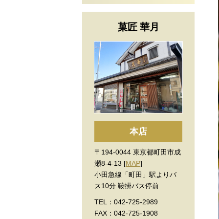
菓匠 華月
本店
〒194-0044 東京都町田市成
瀬8-4-13 [
MAP
]
小田急線「町田」駅よりバ
ス10分 鞍掛バス停前
TEL：042-725-2989
FAX：042-725-1908