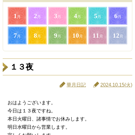
1
2
3
4
5
6
月
月
月
月
月
月
7
8
9
10
11
12
月
月
月
月
月
月
１３夜
華月日記
2024.10.15(火)
おはようございます。
今日は１３夜ですね。
本日火曜日、諸事情でお休みします。
明日水曜日から営業します。