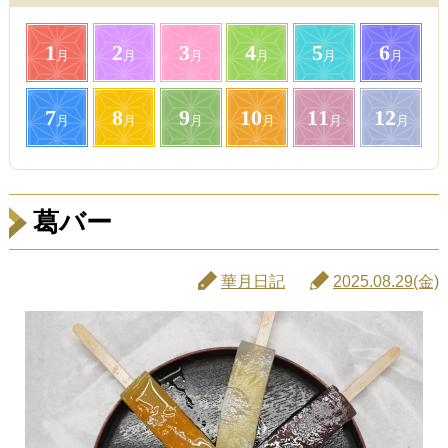
1
2
3
4
5
6
月
月
月
月
月
月
7
8
9
10
11
12
月
月
月
月
月
月
葛バー
華月日記
2025.08.29(金)