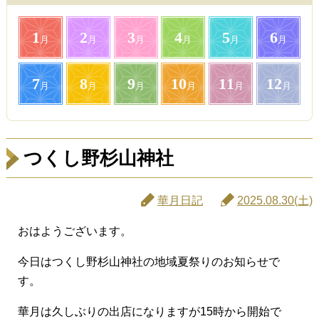
1
2
3
4
5
6
月
月
月
月
月
月
7
8
9
10
11
12
月
月
月
月
月
月
つくし野杉山神社
華月日記
2025.08.30(土)
おはようございます。
今日はつくし野杉山神社の地域夏祭りのお知らせで
す。
華月は久しぶりの出店になりますが15時から開始で