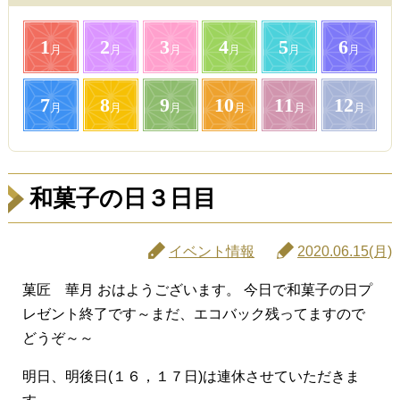
1
2
3
4
5
6
月
月
月
月
月
月
7
8
9
10
11
12
月
月
月
月
月
月
和菓子の日３日目
イベント情報
2020.06.15(月)
菓匠 華月 おはようございます。 今日で和菓子の日プ
レゼント終了です～まだ、エコバック残ってますので
どうぞ～～
明日、明後日(１６，１７日)は連休させていただきま