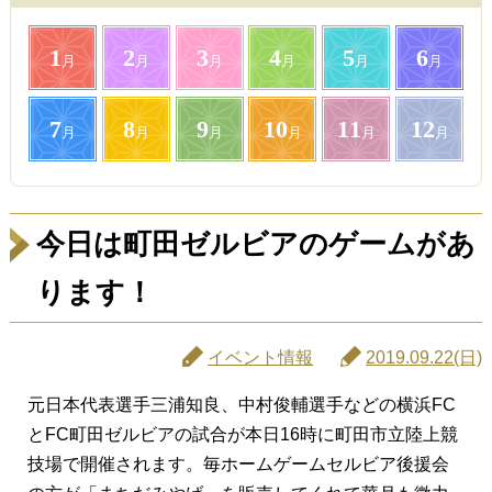
1
2
3
4
5
6
月
月
月
月
月
月
7
8
9
10
11
12
月
月
月
月
月
月
今日は町田ゼルビアのゲームがあ
ります！
イベント情報
2019.09.22(日)
元日本代表選手三浦知良、中村俊輔選手などの横浜FC
とFC町田ゼルビアの試合が本日16時に町田市立陸上競
技場で開催されます。毎ホームゲームセルビア後援会