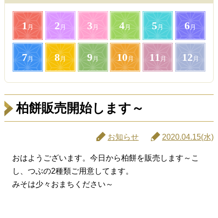
1
2
3
4
5
6
月
月
月
月
月
月
7
8
9
10
11
12
月
月
月
月
月
月
柏餅販売開始します～
お知らせ
2020.04.15(水)
おはようございます。今日から柏餅を販売します～こ
し、つぶの2種類ご用意してます。
みそは少々おまちください～