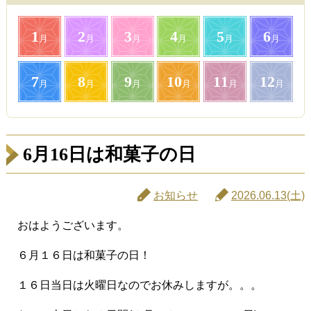
1
2
3
4
5
6
月
月
月
月
月
月
7
8
9
10
11
12
月
月
月
月
月
月
6月16日は和菓子の日
お知らせ
2026.06.13(土)
おはようございます。
６月１６日は和菓子の日！
１６日当日は火曜日なのでお休みしますが。。。