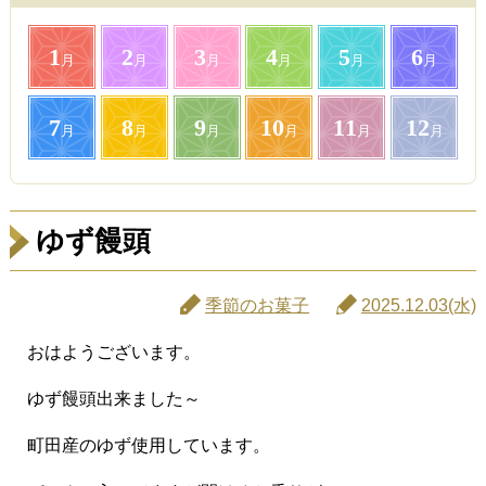
1
2
3
4
5
6
月
月
月
月
月
月
7
8
9
10
11
12
月
月
月
月
月
月
ゆず饅頭
季節のお菓子
2025.12.03(水)
おはようございます。
ゆず饅頭出来ました～
町田産のゆず使用しています。