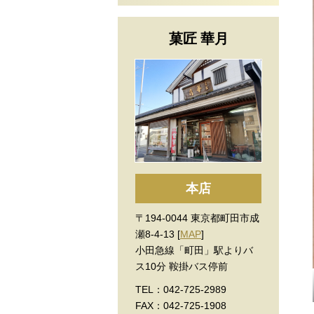
菓匠 華月
本店
〒194-0044 東京都町田市成
瀬8-4-13 [
MAP
]
小田急線「町田」駅よりバ
ス10分 鞍掛バス停前
TEL：042-725-2989
FAX：042-725-1908