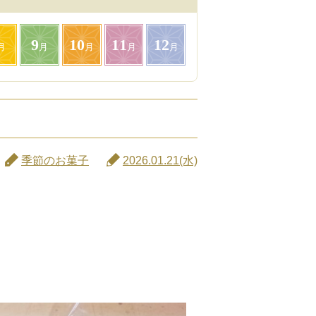
9
10
11
12
月
月
月
月
月
季節のお菓子
2026.01.21(水)