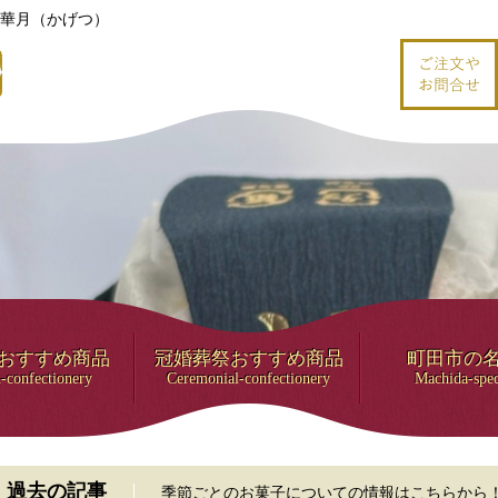
華月（かげつ）
おすすめ商品
冠婚葬祭おすすめ商品
町田市の
-confectionery
Ceremonial-confectionery
Machida-spec
過去の記事
季節ごとのお菓子についての情報はこちらから