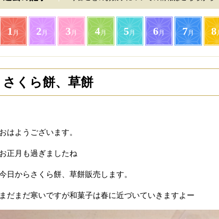
1
2
3
4
5
6
7
8
月
月
月
月
月
月
月
さくら餅、草餅
おはようございます。
お正月も過ぎましたね
今日からさくら餅、草餅販売します。
まだまだ寒いですが和菓子は春に近づいていきますよー