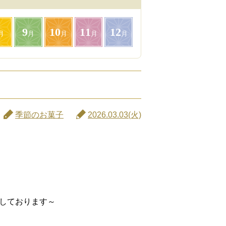
9
10
11
12
月
月
月
月
月
季節のお菓子
2026.03.03(火)
しております～