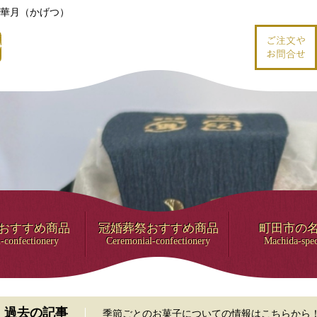
華月（かげつ）
おすすめ商品
冠婚葬祭おすすめ商品
町田市の
-confectionery
Ceremonial-confectionery
Machida-spec
過去の記事
季節ごとのお菓子についての情報はこちらから