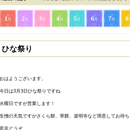
1
2
3
4
5
6
7
8
月
月
月
月
月
月
月
ひな祭り
おはようございます。
今日は3月3日ひな祭りですね
火曜日ですが営業します！
生憎の天気ですがさくら餅、草餅、道明寺など用意してお待ち
是非どうぞ